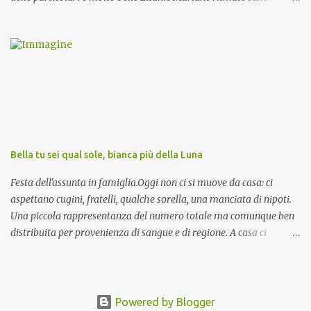
invocazioni del Vescovo don Tonino Bello. Sicuramente le conoscete
ma ve le riporto per la gioia vostra e per la condivisione nella
preghiera.
Bella tu sei qual sole, bianca più della Luna
Festa dell'assunta in famiglia.Oggi non ci si muove da casa: ci
aspettano cugini, fratelli, qualche sorella, una manciata di nipoti.
Una piccola rappresentanza del numero totale ma comunque ben
distribuita per provenienza di sangue e di regione. A casa ci
aspettano anche le originali olive ascolane.
Powered by Blogger