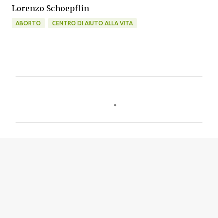
Lorenzo Schoepflin
ABORTO
CENTRO DI AIUTO ALLA VITA
C
o
m
m
e
n
t
i