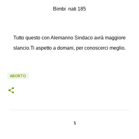
Bimbi
nati 185
Tutto questo con Alemanno Sindaco avrà maggiore
slancio.
Ti aspetto a domani, per conoscerci meglio.
ABORTO
C
o
m