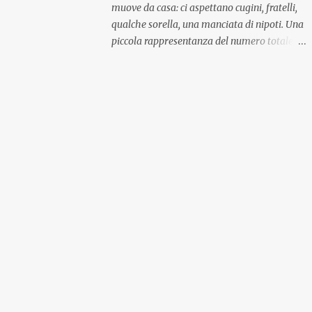
muove da casa: ci aspettano cugini, fratelli,
qualche sorella, una manciata di nipoti. Una
piccola rappresentanza del numero totale
ma comunque ben distribuita per
provenienza di sangue e di regione. A casa ci
aspettano anche le originali olive ascolane.