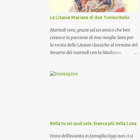
Le Litanie Mariane di don Tonino Bello
Martedi sera, grazie ad un amico che ben
conosce la passione di mia moglie Sara per
la recita delle Litanie classiche al termine del
Rosario del martedì con la Madonna
Pellegrina, abbiamo recitato delle
particolari e molto belle Litanie Mariane
ritmate sulle invocazioni del Vescovo don
Tonino Bello. Sicuramente le conoscete ma
ve le riporto per la gioia vostra e per la
condivisione nella preghiera.
Bella tu sei qual sole, bianca più della Luna
Festa dell'assunta in famiglia.Oggi non ci si