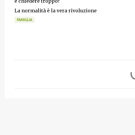
è chiedere troppo?
La normalità è la vera rivoluzione
FAMIGLIA
C
o
m
m
e
n
t
i