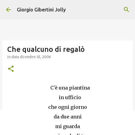
Passa ai contenuti principali
Giorgio Gibertini Jolly
Che qualcuno di regalò
in data
dicembre 18, 2006
C'è una piantina
in ufficio
che ogni giorno
da due anni
mi guarda