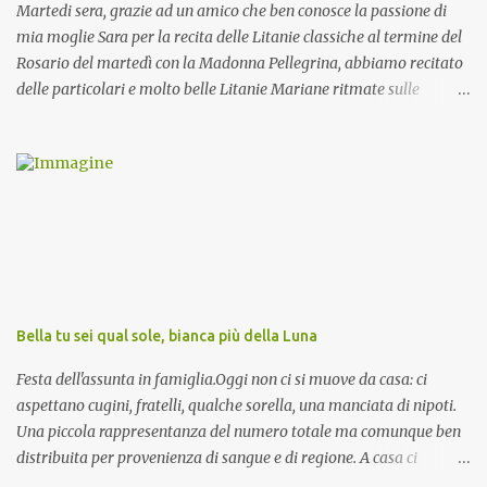
Martedi sera, grazie ad un amico che ben conosce la passione di
mia moglie Sara per la recita delle Litanie classiche al termine del
Rosario del martedì con la Madonna Pellegrina, abbiamo recitato
delle particolari e molto belle Litanie Mariane ritmate sulle
invocazioni del Vescovo don Tonino Bello. Sicuramente le conoscete
ma ve le riporto per la gioia vostra e per la condivisione nella
preghiera.
Bella tu sei qual sole, bianca più della Luna
Festa dell'assunta in famiglia.Oggi non ci si muove da casa: ci
aspettano cugini, fratelli, qualche sorella, una manciata di nipoti.
Una piccola rappresentanza del numero totale ma comunque ben
distribuita per provenienza di sangue e di regione. A casa ci
aspettano anche le originali olive ascolane.