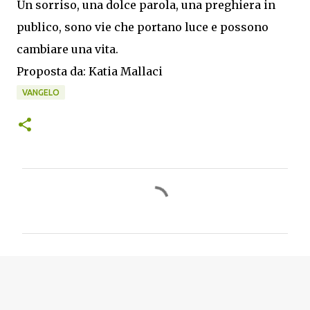
Un sorriso, una dolce parola, una preghiera in
publico, sono vie che portano luce e possono
cambiare una vita.
Proposta da: Katia Mallaci
VANGELO
C
o
m
m
e
n
t