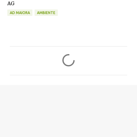
AG
AD MAIORA
AMBIENTE
C
o
m
m
e
n
t
i