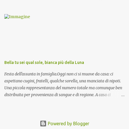
invocazioni del Vescovo don Tonino Bello. Sicuramente le conoscete
ma ve le riporto per la gioia vostra e per la condivisione nella
preghiera.
Bella tu sei qual sole, bianca più della Luna
Festa dell'assunta in famiglia.Oggi non ci si muove da casa: ci
aspettano cugini, fratelli, qualche sorella, una manciata di nipoti.
Una piccola rappresentanza del numero totale ma comunque ben
distribuita per provenienza di sangue e di regione. A casa ci
aspettano anche le originali olive ascolane.
Powered by Blogger