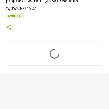
proprie catastrofi''. (ANSA). YN8-MRB
17/07/2007 16:27
AMBIENTE
C
o
m
m
e
n
t
i