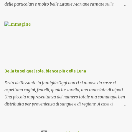
delle particolari e molto belle Litanie Mariane ritmate sulle
invocazioni del Vescovo don Tonino Bello. Sicuramente le conoscete
ma ve le riporto per la gioia vostra e per la condivisione nella
preghiera.
Bella tu sei qual sole, bianca più della Luna
Festa dell'assunta in famiglia.Oggi non ci si muove da casa: ci
aspettano cugini, fratelli, qualche sorella, una manciata di nipoti.
Una piccola rappresentanza del numero totale ma comunque ben
distribuita per provenienza di sangue e di regione. A casa ci
aspettano anche le originali olive ascolane.